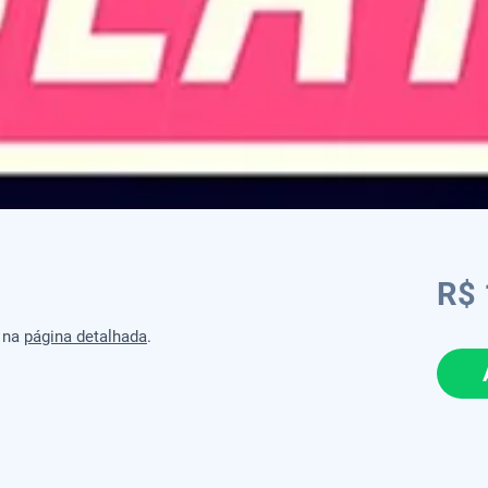
R$ 
o na
página detalhada
.