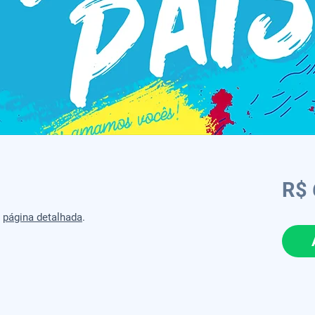
R$ 
a
página detalhada
.