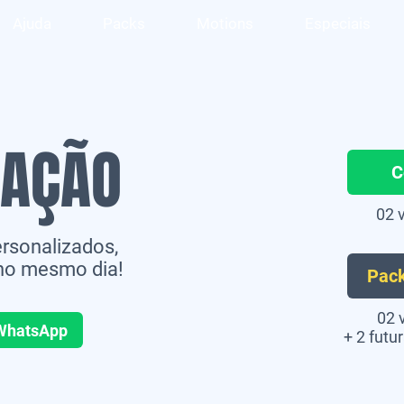
Ajuda
Packs
Motions
Especiais
GAÇÃO
C
02 
rsonalizados,
 no mesmo dia!
Pack
02 
WhatsApp
+ 2 futu